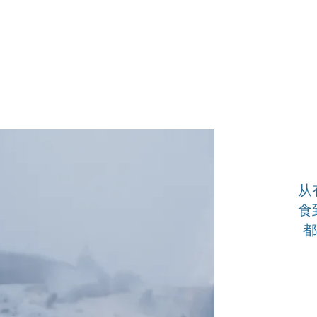
从
食
都