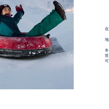
在
地
冬
世
可