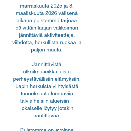
marraskuuta 2025 ja 8.
maaliskuuta 2026 välisenä
aikana puistomme tarjoaa
päivittäin laajan valikoiman
jännittäviä aktiviteetteja,
viihdettä, herkullista ruokaa ja
paljon muuta.
Jännittävistä
ulkoilmaseikkailuista
perheystävällisiin elämyksiin,
Lapin herkuista viihtyisästä
tunnelmasta lumoaviin
talviaiheisiin alueisiin –
jokaiselle löytyy jotakin
nautittavaa.
​Puistomme on avoinna