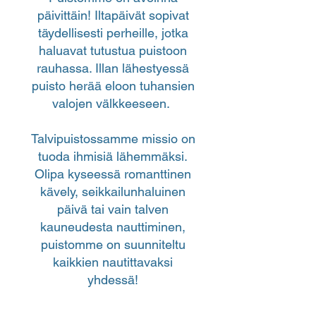
päivittäin! Iltapäivät sopivat
täydellisesti perheille, jotka
haluavat tutustua puistoon
rauhassa. Illan lähestyessä
puisto herää eloon tuhansien
valojen välkkeeseen.
​Talvipuistossamme missio on
tuoda ihmisiä lähemmäksi.
Olipa kyseessä romanttinen
kävely, seikkailunhaluinen
päivä tai vain talven
kauneudesta nauttiminen,
puistomme on suunniteltu
kaikkien nautittavaksi
yhdessä!