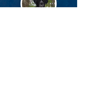
avustaja koirat
Avustajakoirat ovat tervetulleita
puistoon ja kaikkiin nähtävyyksiimme.
vessat
WC-paikat näkyvät kartalla. Aluekartta