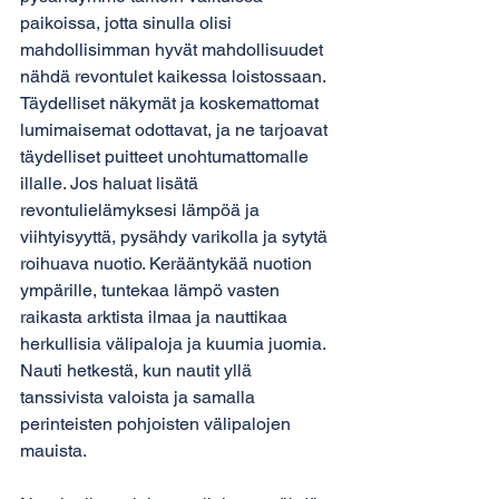
paikoissa, jotta sinulla olisi 
mahdollisimman hyvät mahdollisuudet 
nähdä revontulet kaikessa loistossaan. 
Täydelliset näkymät ja koskemattomat 
lumimaisemat odottavat, ja ne tarjoavat 
täydelliset puitteet unohtumattomalle 
illalle. Jos haluat lisätä 
revontulielämyksesi lämpöä ja 
viihtyisyyttä, pysähdy varikolla ja sytytä 
roihuava nuotio. Kerääntykää nuotion 
ympärille, tuntekaa lämpö vasten 
raikasta arktista ilmaa ja nauttikaa 
herkullisia välipaloja ja kuumia juomia. 
Nauti hetkestä, kun nautit yllä 
tanssivista valoista ja samalla 
perinteisten pohjoisten välipalojen 
mauista.