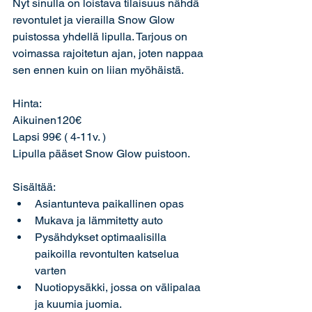
Nyt sinulla on loistava tilaisuus nähdä 
revontulet ja vierailla Snow Glow 
puistossa yhdellä lipulla. Tarjous on 
voimassa rajoitetun ajan, joten nappaa 
sen ennen kuin on liian myöhäistä.
Hinta: 
Aikuinen120€ 
Lapsi 99€ ( 4-11v. )
Lipulla pääset Snow Glow puistoon.
Sisältää:
Asiantunteva paikallinen opas
Mukava ja lämmitetty auto
Pysähdykset optimaalisilla 
paikoilla revontulten katselua 
varten
Nuotiopysäkki, jossa on välipalaa 
ja kuumia juomia.