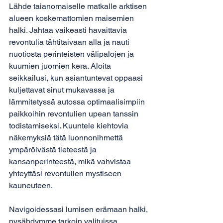
Lähde taianomaiselle matkalle arktisen 
alueen koskemattomien maisemien 
halki. Jahtaa vaikeasti havaittavia 
revontulia tähtitaivaan alla ja nauti 
nuotiosta perinteisten välipalojen ja 
kuumien juomien kera. Aloita 
seikkailusi, kun asiantuntevat oppaasi 
kuljettavat sinut mukavassa ja 
lämmitetyssä autossa optimaalisimpiin 
paikkoihin revontulien upean tanssin 
todistamiseksi. Kuuntele kiehtovia 
näkemyksiä tätä luonnonihmettä 
ympäröivästä tieteestä ja 
kansanperinteestä, mikä vahvistaa 
yhteyttäsi revontulien mystiseen 
kauneuteen. 
Navigoidessasi lumisen erämaan halki, 
pysähdymme tarkoin valituissa 